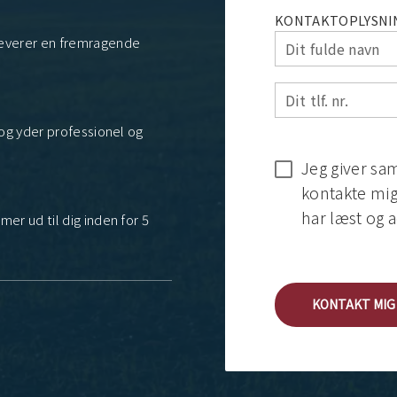
KONTAKTOPLYSNI
 leverer en fremragende
Dit fulde navn
Dit tlf. nr.
l og yder professionel og
Jeg giver sam
kontakte mig 
har læst og a
mer ud til dig inden for 5
KONTAKT MIG