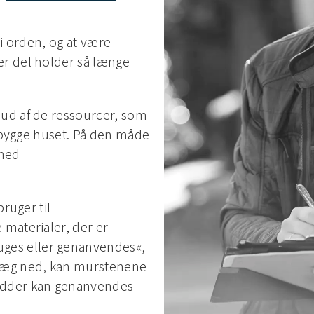
r i orden, og at være
er del holder så længe
 ud af de ressourcer, som
g bygge huset. På den måde
 med
bruger til
 materialer, der er
ges eller genanvendes«,
svæg ned, kan murstenene
rædder kan genanvendes