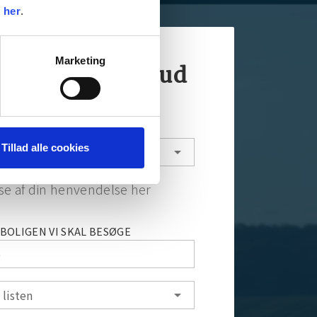
k
her
.
Marketing
rpligtende tilbud
 24 timer
Tillad alle cookies
 du vil kontakte os om
arrow_drop_down
else af din henvendelse her
BOLIGEN VI SKAL BESØGE
e
 listen
arrow_drop_down