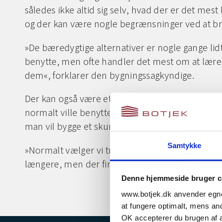
således ikke altid sig selv, hvad der er det mest
og der kan være nogle begrænsninger ved at b
»De bæredygtige alternativer er nogle gange l
benytte, men ofte handler det mest om at lær
dem«, forklarer den bygningssagkyndige.
Der kan også være et prismæssigt spring melle
normalt ville benytte, og et bæredygtigt alterna
man vil bygge et skur eller en carport af træ.
Samtykke
»Normalt vælger vi trykimprægneret træ, for det
længere, men der findes træsorter, som for ek
Denne hjemmeside bruger c
www.botjek.dk anvender egne 
at fungere optimalt, mens andr
OK accepterer du brugen af al