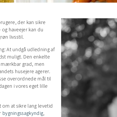
brugere, der kan sikre
- og haveejer kan du
øn livsstil.
ng: At undgå udledning af
dst muligt. Den enkelte
 i mærkbar grad, men
andets husejere agerer.
sse overordnede mål til
agen i vores eget lille
m at sikre lang levetid
er
bygningssagkyndig
,