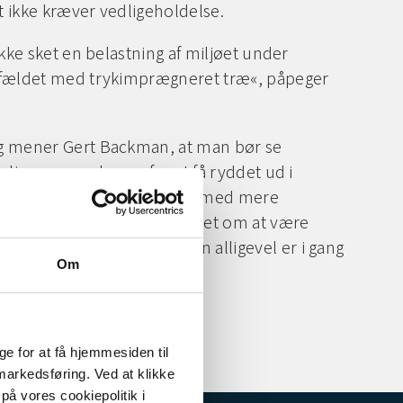
et ikke kræver vedligeholdelse.
ikke sket en belastning af miljøet under
lfældet med trykimprægneret træ«, påpeger
g mener Gert Backman, at man bør se
olig som en chance for at få ryddet ud i
de naturen, og erstatte dem med mere
. I bund og grund handler det om at være
dygtigheden til, når man alligevel er i gang
Om
e for at få hjemmesiden til
 markedsføring. Ved at klikke
på vores cookiepolitik i