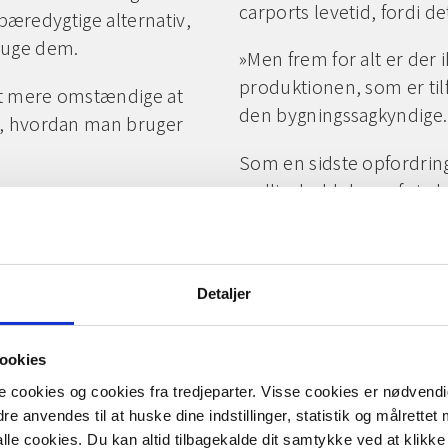
carports levetid, fordi d
 bæredygtige alternativ,
ruge dem.
»Men frem for alt er der 
produktionen, som er ti
idt mere omstændige at
den bygningssagkyndige.
e, hvordan man bruger
Som en sidste opfordrin
vedligeholdelsen af sin b
m det materiale, man
materialer, der kan ska
tiv – eksempelvis hvis
bæredygtige alternativer
opmærksom og vælge bære
Detaljer
, har vi lært, holder
med huset.
sempel robinietræ, IPE,
ookies
cookies og cookies fra tredjeparter. Visse cookies er nødvendig
e anvendes til at huske dine indstillinger, statistik og målrettet
le cookies. Du kan altid tilbagekalde dit samtykke ved at klikke 