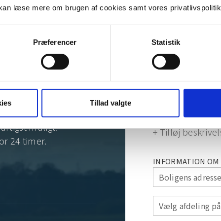
an læse mere om brugen af cookies samt vores privatlivspoliti
Præferencer
Statistik
Få et ufo
or en
indenfor
e snak
ies
Tillad valgte
Vælg et produkt
urtigst muligt.
+ Tilføj beskriv
or 24 timer.
INFORMATION OM 
Boligens adress
Vælg afdeling på