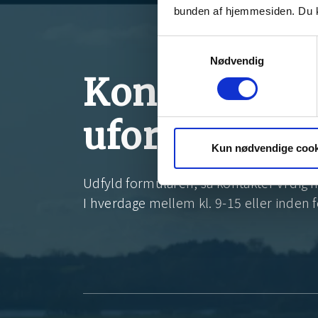
bunden af hjemmesiden. Du k
Samtykkevalg
Nødvendig
Kontakt os f
uforpligtend
Kun nødvendige cook
Udfyld formularen, så kontakter vi dig h
I hverdage mellem kl. 9-15 eller inden f