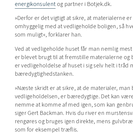
energikonsulent
og partner i Botjek.dk.
»Derfor er det vigtigt at sikre, at materialerne e
omhyggelig med at vedligeholde boligen, så hv
som muligt«, forklarer han.
Ved at vedligeholde huset får man nemlig mest
er blevet brugt til at fremstille materialerne o
er vedligeholdelse af huset i sig selv helt i tråd
bæredygtighedstanken.
»Næste skridt er at sikre, at de materialer, man 
vedligeholdelsen, er bæredygtige. Det kan være
nemme at komme af med igen, som kan genbru
siger Gert Backman. Hvis du river en mursten
rengøres og bruges igen direkte, mens gulvb
som for eksempel træflis.