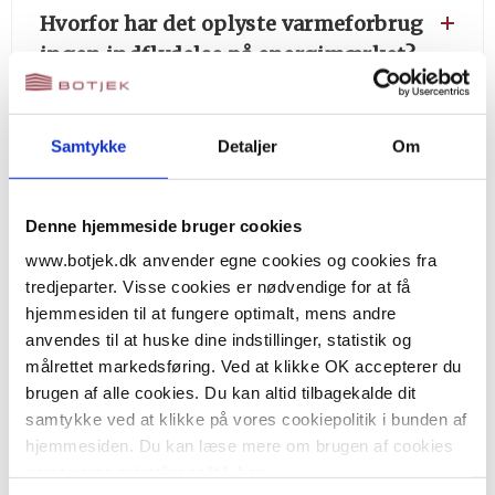
Hvorfor har det oplyste varmeforbrug
ingen indflydelse på energimærket?
Hvem skal betale for
Samtykke
Detaljer
Om
energimærkning?
Denne hjemmeside bruger cookies
Hvorfor har tilstandsrapporten en
www.botjek.dk anvender egne cookies og cookies fra
tredjeparter. Visse cookies er nødvendige for at få
gyldighed på kun 6 måneder, når
hjemmesiden til at fungere optimalt, mens andre
elinstallationsrapporten har en
anvendes til at huske dine indstillinger, statistik og
gyldighed på 1 år?
målrettet markedsføring. Ved at klikke OK accepterer du
brugen af alle cookies. Du kan altid tilbagekalde dit
samtykke ved at klikke på vores cookiepolitik i bunden af
Hvor lang tid tager besigtigelsen?
hjemmesiden. Du kan læse mere om brugen af cookies
samt vores privatlivspolitik
her
.