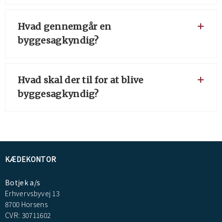
Hvad gennemgår en
byggesagkyndig?
Hvad skal der til for at blive
byggesagkyndig?
KÆDEKONTOR
Botjek a/s
Erhvervsbyvej 13
8700 Horsens
CVR: 30711602