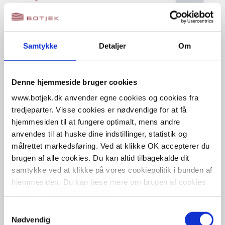
Samtykke
Detaljer
Om
Denne hjemmeside bruger cookies
www.botjek.dk anvender egne cookies og cookies fra
tredjeparter. Visse cookies er nødvendige for at få
hjemmesiden til at fungere optimalt, mens andre
anvendes til at huske dine indstillinger, statistik og
målrettet markedsføring. Ved at klikke OK accepterer du
Bestil online eller kontakt os
brugen af alle cookies. Du kan altid tilbagekalde dit
samtykke ved at klikke på vores cookiepolitik i bunden af
Udfyld vores kontaktformular, bestil online eller kontakt din
hjemmesiden. Du kan læse mere om brugen af cookies
lokale afdeling.
samt vores privatlivspolitik
her
.
Samtykkevalg
Nødvendig