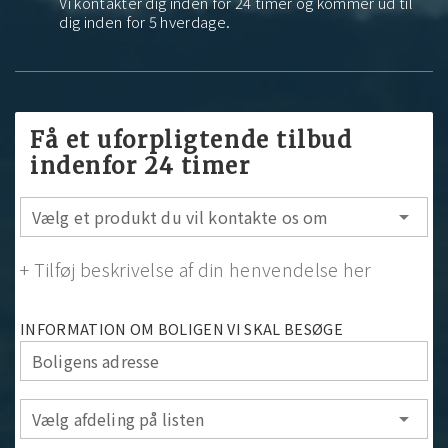
Vi kontakter dig inden for 24 timer og kommer ud til
dig inden for 5 hverdage.
Få et uforpligtende tilbud
indenfor 24 timer
Vælg et produkt du vil kontakte os om
arrow_drop_down
+ Tilføj beskrivelse af din henvendelse her
INFORMATION OM BOLIGEN VI SKAL BESØGE
Boligens adresse
Vælg afdeling på listen
arrow_drop_down