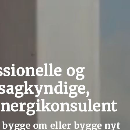
ssionelle og
esagkyndige,
 energikonsulent
, bygge om eller bygge nyt