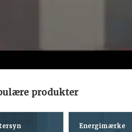
opulære produkter
ftersyn
Energimærke