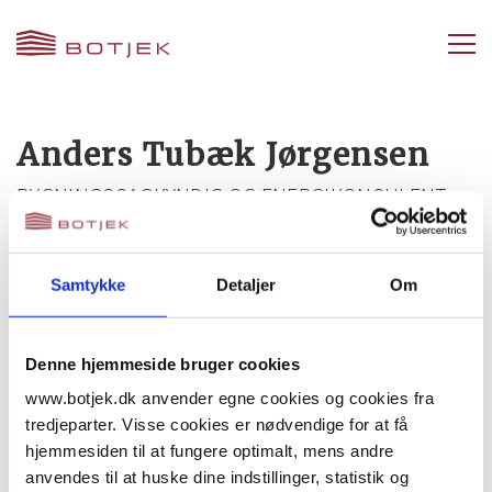
Anders Tubæk Jørgensen
BYGNINGSSAGKYNDIG OG ENERGIKONSULENT
+45 20 29 08 68
atj@botjek.dk
Samtykke
Detaljer
Om
Download vCard
Denne hjemmeside bruger cookies
www.botjek.dk anvender egne cookies og cookies fra
tredjeparter. Visse cookies er nødvendige for at få
Anders Tubæk Jørgensen er
bygningssagkyndig
hjemmesiden til at fungere optimalt, mens andre
og
energikonsulent
hos
Botjek Center Fyn
.
anvendes til at huske dine indstillinger, statistik og