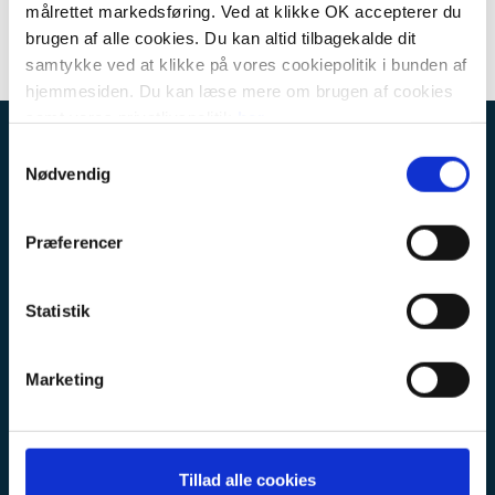
målrettet markedsføring. Ved at klikke OK accepterer du
brugen af alle cookies. Du kan altid tilbagekalde dit
samtykke ved at klikke på vores cookiepolitik i bunden af
hjemmesiden. Du kan læse mere om brugen af cookies
samt vores privatlivspolitik
her
.
KÆDEKONTOR
Samtykkevalg
Nødvendig
Botjek a/s
Erhvervsbyvej 13
8700 Horsens
Præferencer
CVR: 30711602
Statistik
KUNDESERVICE
FAQ
Marketing
Privatlivspolitik
Kontakt kædekontoret
Kontakt en af vores afdelinger
Tillad alle cookies
Medarbejdere