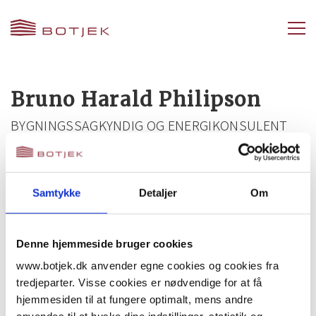
Bruno Harald Philipson
BYGNINGSSAGKYNDIG OG ENERGIKONSULENT
+45 73 43 61 00
6400@botjek.dk
Samtykke
Detaljer
Om
Download vCard
Denne hjemmeside bruger cookies
www.botjek.dk anvender egne cookies og cookies fra
Bruno Harald Philipson er bygningssagkyndig og
tredjeparter. Visse cookies er nødvendige for at få
energikonsulent hos
Botjek Center
hjemmesiden til at fungere optimalt, mens andre