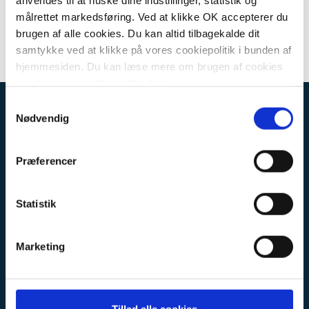
anvendes til at huske dine indstillinger, statistik og
Sydvestjylland
og
Botjek Center Sønderjylland
.
målrettet markedsføring. Ved at klikke OK accepterer du
brugen af alle cookies. Du kan altid tilbagekalde dit
samtykke ved at klikke på vores cookiepolitik i bunden af
hjemmesiden. Du kan læse mere om brugen af cookies
samt vores privatlivspolitik
her
.
Samtykkevalg
KÆDEKONTOR
Nødvendig
Botjek a/s
Erhvervsbyvej 13
Præferencer
8700 Horsens
CVR: 30711602
Statistik
KUNDESERVICE
Marketing
FAQ
Privatlivspolitik
Kontakt kædekontoret
Kontakt en af vores afdelinger
Tillad alle cookies