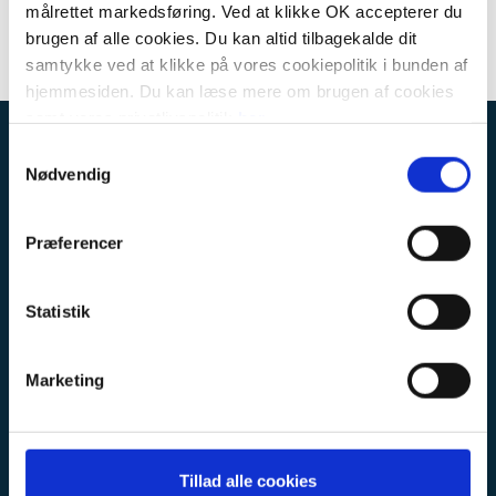
målrettet markedsføring. Ved at klikke OK accepterer du
brugen af alle cookies. Du kan altid tilbagekalde dit
samtykke ved at klikke på vores cookiepolitik i bunden af
hjemmesiden. Du kan læse mere om brugen af cookies
samt vores privatlivspolitik
her
.
KÆDEKONTOR
Samtykkevalg
Nødvendig
Botjek a/s
Erhvervsbyvej 13
8700 Horsens
Præferencer
CVR: 30711602
Statistik
KUNDESERVICE
FAQ
Marketing
Privatlivspolitik
Kontakt kædekontoret
Kontakt en af vores afdelinger
Tillad alle cookies
Medarbejdere