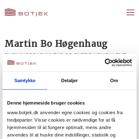
Martin Bo Høgenhaug
BYGNINGSSAGKYNDIG OG ENERGIKONSULENT
+45 52 13 33 88
mbh@botjek.dk
Samtykke
Detaljer
Om
Download vCard
Denne hjemmeside bruger cookies
www.botjek.dk anvender egne cookies og cookies fra
tredjeparter. Visse cookies er nødvendige for at få
Martin Bo Høgenhaug er
bygningssagkyndig
og
hjemmesiden til at fungere optimalt, mens andre
energikonsulent
hos
Botjek Center Østjylland
.
anvendes til at huske dine indstillinger, statistik og