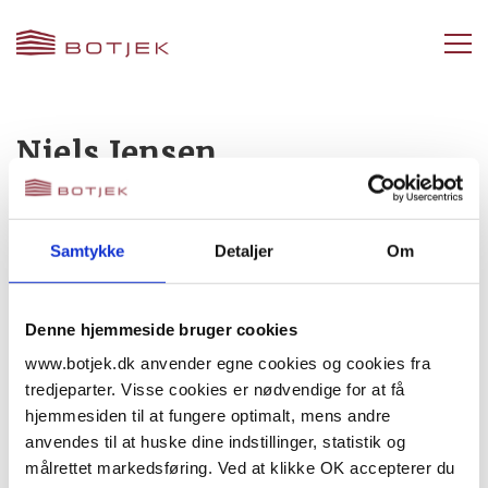
Niels Jensen
ELTEKNIKER
Samtykke
Detaljer
Om
+45 42 60 48 16
nje@botjek.dk
Download vCard
Denne hjemmeside bruger cookies
www.botjek.dk anvender egne cookies og cookies fra
Niels Jensen er
eltekniker
hos
Botjek Center
tredjeparter. Visse cookies er nødvendige for at få
Nordjylland
.
hjemmesiden til at fungere optimalt, mens andre
anvendes til at huske dine indstillinger, statistik og
målrettet markedsføring. Ved at klikke OK accepterer du