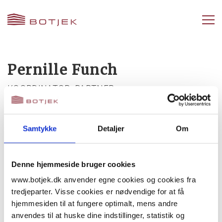
Pernille Funch
KOORDINATOR, PARTNER
+45 20 65 22 16
pfj@botjek.dk
Samtykke
Detaljer
Om
Download vCard
Denne hjemmeside bruger cookies
www.botjek.dk anvender egne cookies og cookies fra
tredjeparter. Visse cookies er nødvendige for at få
Pernille Funch er koodinator og partner hos
hjemmesiden til at fungere optimalt, mens andre
Botjek Center København Syd
.
anvendes til at huske dine indstillinger, statistik og