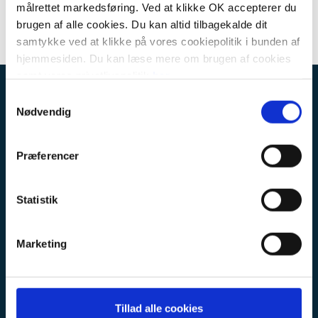
målrettet markedsføring. Ved at klikke OK accepterer du
brugen af alle cookies. Du kan altid tilbagekalde dit
samtykke ved at klikke på vores cookiepolitik i bunden af
hjemmesiden. Du kan læse mere om brugen af cookies
samt vores privatlivspolitik
her
.
KÆDEKONTOR
Samtykkevalg
Nødvendig
Botjek a/s
Erhvervsbyvej 13
8700 Horsens
Præferencer
CVR: 30711602
Statistik
KUNDESERVICE
FAQ
Marketing
Privatlivspolitik
Kontakt kædekontoret
Kontakt en af vores afdelinger
Tillad alle cookies
Medarbejdere