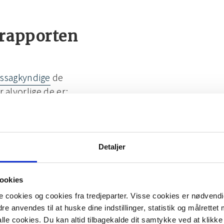
srapporten
ssagkyndige
de
r alvorlige de er:
Detaljer
m skal fixes her og nu
ookies
standsrapport.
cookies og cookies fra tredjeparter. Visse cookies er nødvendig
e anvendes til at huske dine indstillinger, statistik og målrettet
s i løbet af 2-10 år, får
le cookies. Du kan altid tilbagekalde dit samtykke ved at klikke 