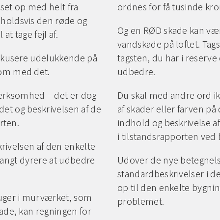
set op med helt fra
ordnes for få tusinde kro
nholdsvis den røde og
Og en RØD skade kan være
at tage fejl af.
vandskade på loftet. Tag
 fokusere udelukkende på
tagsten, du har i reserv
som med det.
udbedre.
ærksomhed – det er dog
Du skal med andre ord i
et og beskrivelsen af de
af skader eller farven p
rten.
indhold og beskrivelse a
i tilstandsrapporten ve
skrivelsen af den enkelte
e langt dyrere at udbedre
Udover de nye betegnels
standardbeskrivelser i de
op til den enkelte bygni
uger i murværket, som
problemet.
kade, kan regningen for