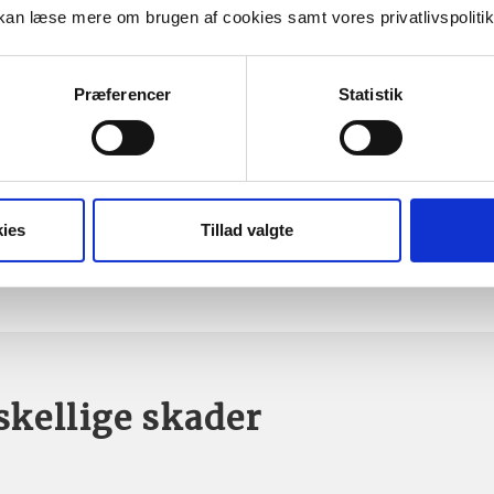
an læse mere om brugen af cookies samt vores privatlivspoliti
ve indflydelse på
Præferencer
Statistik
vis skal udbedres
ere for at afklare,
en sort.
ies
Tillad valgte
skellige skader