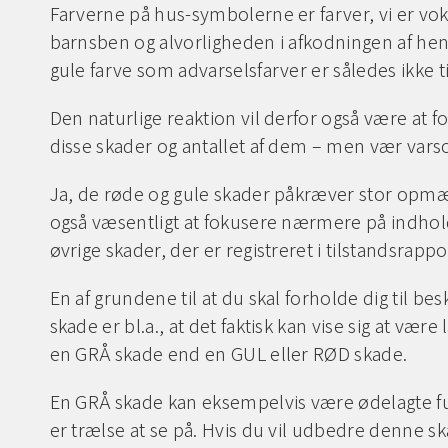
Farverne på hus-symbolerne er farver, vi er vok
barnsben og alvorligheden i afkodningen af he
gule farve som advarselsfarver er således ikke til 
Den naturlige reaktion vil derfor også være at
disse skader og antallet af dem – men vær var
Ja, de røde og gule skader påkræver stor opm
også væsentligt at fokusere nærmere på indhold
øvrige skader, der er registreret i tilstandsrappo
En af grundene til at du skal forholde dig til be
skade er bl.a., at det faktisk kan vise sig at vær
en GRÅ skade end en GUL eller RØD skade.
En GRÅ skade kan eksempelvis være ødelagte f
er trælse at se på. Hvis du vil udbedre denne s