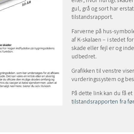
gul, grå og sort har ersta
tilstandsrapport.
Farverne på hus-symboler
af K-skalaen – i stedet f
skade eller fejl er og ind
udbedret.
Grafikken til venstre vis
vurderingssystem og besk
På dette link kan du få et
tilstandsrapporten fra fø