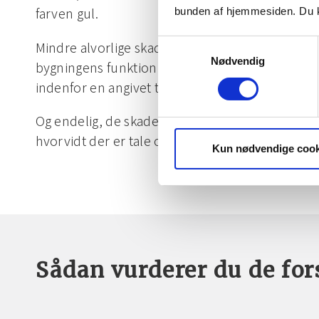
farven gul.
bunden af hjemmesiden. Du k
Mindre alvorlige skader, der vurderes ikke at ha
Samtykkevalg
Nødvendig
bygningens funktion og således ikke nødvendig
indenfor en angivet tidsramme, får farven grå.
Og endelig, de skader, som bør undersøges nærm
hvorvidt der er tale om en kritisk skade, får farv
Kun nødvendige cook
Sådan vurderer du de for