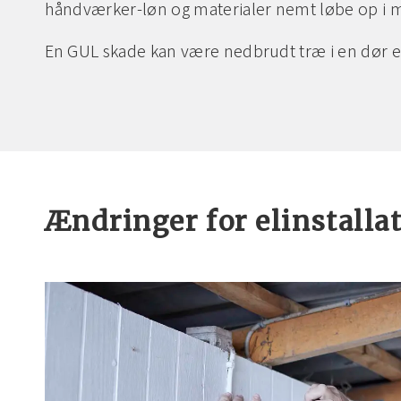
håndværker-løn og materialer nemt løbe op i 
En GUL skade kan være nedbrudt træ i en dør e
Ændringer for elinstalla