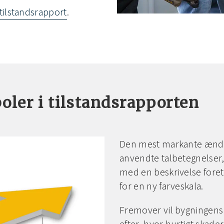
tilstandsrapport
.
ler i tilstandsrapporten
Den mest markante ændrin
anvendte talbetegnelser,
med en beskrivelse foreta
for en ny farveskala.
Fremover vil bygningens ti
efter, hvor hurtigt skad