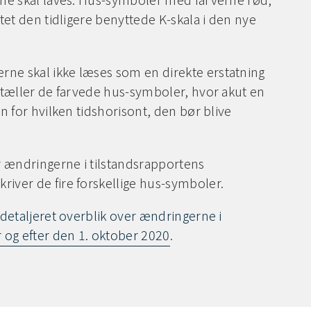
ttet den tidligere benyttede K-skala i den nye
ne skal ikke læses som en direkte erstatning
ortæller de farvede hus-symboler, hvor akut en
en for hvilken tidshorisont, den bør blive
er ændringerne i tilstandsrapportens
river de fire forskellige hus-symboler.
detaljeret overblik over ændringerne i
r og efter den 1. oktober 2020
.