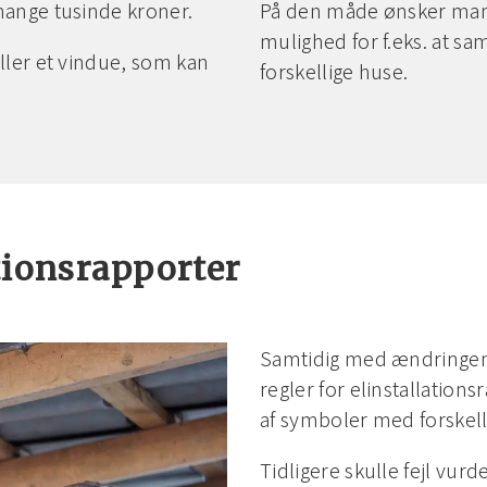
mange tusinde kroner.
På den måde ønsker man
mulighed for f.eks. at sa
ller et vindue, som kan
forskellige huse.
tionsrapporter
Samtidig med ændringen
regler for elinstallations
af symboler med forskelli
Tidligere skulle fejl vur