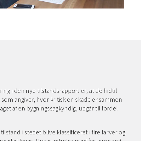
g i den nye tilstandsrapport er, at de hidtil
 som angiver, hvor kritisk en skade er sammen
get af en bygningssagkyndig, udgår til fordel
lstand i stedet blive klassificeret i fire farver og
erne skal laves. Hus-symboler med farverne rød,