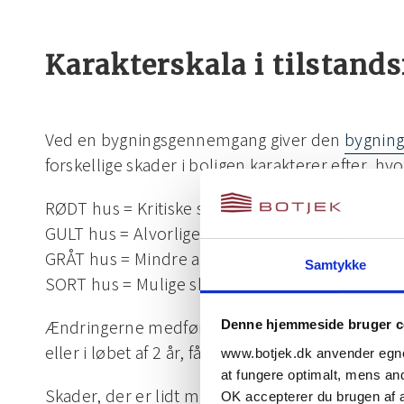
Karakterskala i tilstand
Ved en bygningsgennemgang giver den
bygning
forskellige skader i boligen karakterer efter, hvo
RØDT hus = Kritiske skader
GULT hus = Alvorlige skader
GRÅT hus = Mindre alvorlige skader
Samtykke
SORT hus = Mulige skader
Ændringerne medfører, at de kritiske skader, so
Denne hjemmeside bruger c
eller i løbet af 2 år, får farven rød i den nye til
www.botjek.dk anvender egne 
at fungere optimalt, mens andr
Skader, der er lidt mindre akutte og skal udbedre
OK accepterer du brugen af al