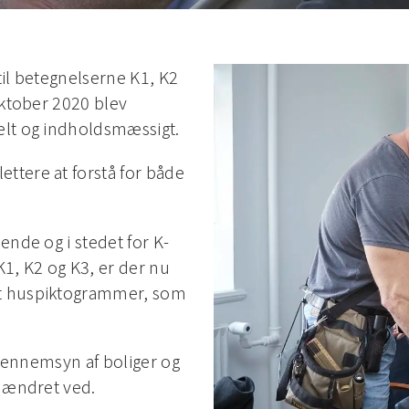
 til betegnelserne K1, K2
oktober 2020 blev
elt og indholdsmæssigt.
ttere at forstå for både
ende og i stedet for K-
K1, K2 og K3, er der nu
et huspiktogrammer, som
d gennemsyn af boliger og
e ændret ved.