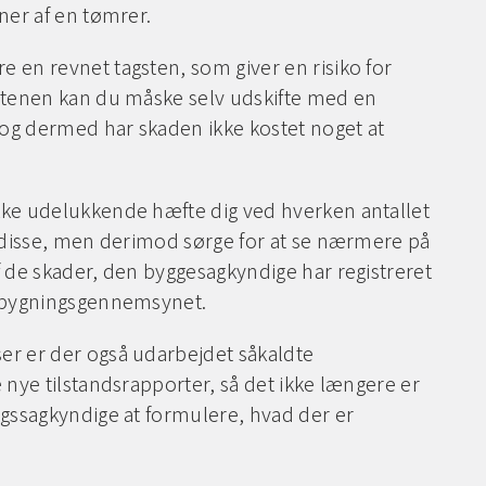
ner af en tømrer.
 en revnet tagsten, som giver en risiko for
stenen kan du måske selv udskifte med en
e og dermed har skaden ikke kostet noget at
kke udelukkende hæfte dig ved hverken antallet
å disse, men derimod sørge for at se nærmere på
f de skader, den byggesagkyndige har registreret
d bygningsgennemsynet.
er er der også udarbejdet såkaldte
 nye tilstandsrapporter, så det ikke længere er
ngssagkyndige at formulere, hvad der er