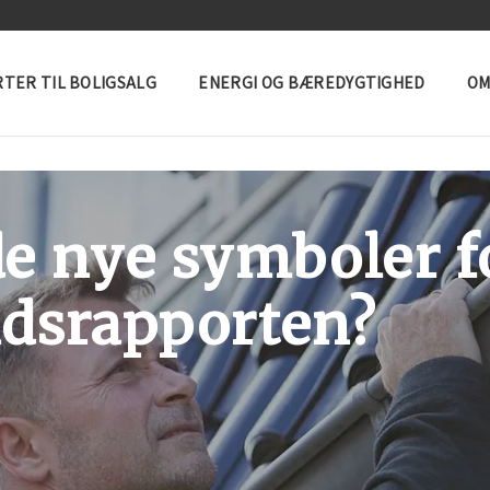
TER TIL BOLIGSALG
ENERGI OG BÆREDYGTIGHED
OM
e nye symboler fo
andsrapporten?