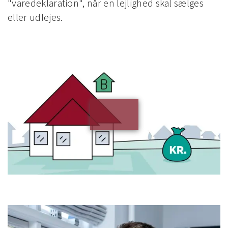
"varedeklaration", når en lejlighed skal sælges
eller udlejes.