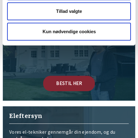
Tilstandsrapport
Tillad valgte
Få tjekket tilstanden på din bolig, og få styr på
skaderne
Kun nødvendige cookies
LÆS MERE
BESTIL HER
Eleftersyn
Vores el-tekniker gennemgår din ejendom, og du