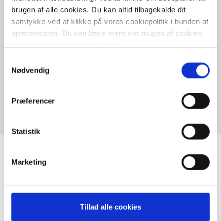
brugen af alle cookies. Du kan altid tilbagekalde dit
samtykke ved at klikke på vores cookiepolitik i bunden af
hjemmesiden. Du kan læse mere om brugen af cookies
samt vores privatlivspolitik
her
.
Klar til salg
Samtykkevalg
Nødvendig
Du er nu klar til at sælge din bolig og kan være sikker på, at
rapporten opfylder alle krav
Præferencer
Statistik
Marketing
Vælg et af vores mest populære
produkter
Tillad alle cookies