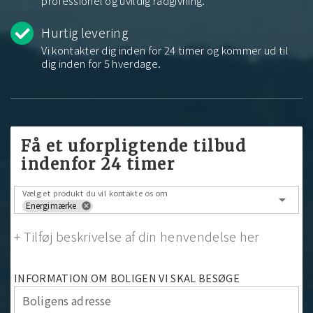
professionel og uvildig rådgivning.
Hurtig levering
Vi kontakter dig inden for 24 timer og kommer ud til
dig inden for 5 hverdage.
Få et uforpligtende tilbud
indenfor 24 timer
Vælg et produkt du vil kontakte os om
arrow_drop_down
Energimærke
cancel
+ Tilføj beskrivelse af din henvendelse her
INFORMATION OM BOLIGEN VI SKAL BESØGE
Boligens adresse