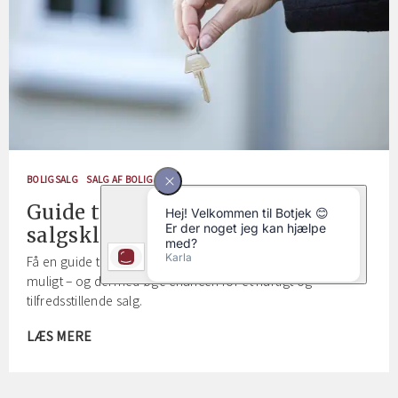
BOLIGSALG
SALG AF BOLIG
Guide til at gøre din bolig
salgsklar
Få en guide til, hvordan du præsenterer din bolig bedst
muligt – og dermed øge chancen for et hurtigt og
tilfredsstillende salg.
LÆS MERE