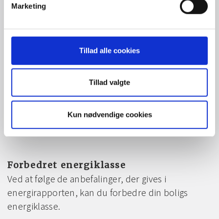
Marketing
vigtigt?
Lovpligtig krav
Tillad alle cookies
Energimærkning er lovpligtigt for alle boliger, der
skal sælges eller udlejes. Det sikrer, at købere og
Tillad valgte
lejere får et klart billede af boligens energiforbrug
og -effektivitet. Hos Botjek sikrer vi, at alle
energimærkninger udføres i overensstemmelse
Kun nødvendige cookies
med Energistyrelsens retningslinjer.
Forbedret energiklasse
Ved at følge de anbefalinger, der gives i
energirapporten, kan du forbedre din boligs
energiklasse.