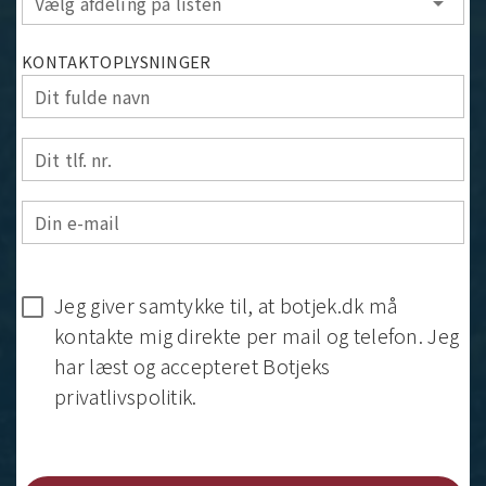
Vælg afdeling på listen
arrow_drop_down
KONTAKTOPLYSNINGER
Dit fulde navn
Dit tlf. nr.
Din e-mail
Jeg giver samtykke til, at botjek.dk må
kontakte mig direkte per mail og telefon. Jeg
har læst og accepteret Botjeks
privatlivspolitik.