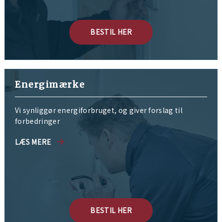
BESTIL HER
Energimærke
Vi synliggør energiforbruget, og giver forslag til
forbedringer
LÆS MERE
BESTIL HER