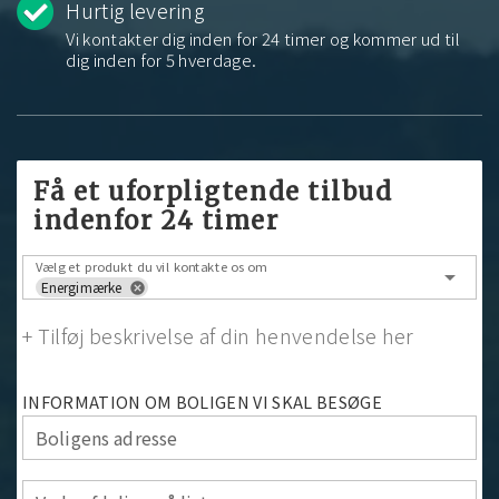
Hurtig levering
Vi kontakter dig inden for 24 timer og kommer ud til
dig inden for 5 hverdage.
Få et uforpligtende tilbud
indenfor 24 timer
Vælg et produkt du vil kontakte os om
arrow_drop_down
Energimærke
cancel
+ Tilføj beskrivelse af din henvendelse her
INFORMATION OM BOLIGEN VI SKAL BESØGE
Boligens adresse