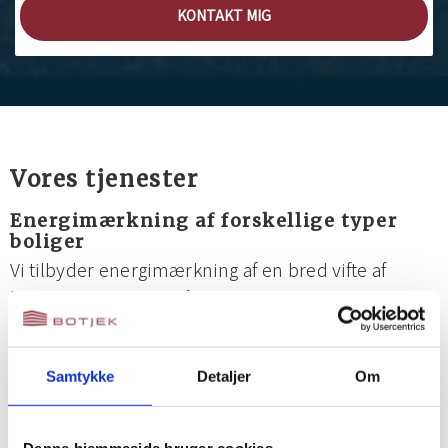
KONTAKT MIG
Vores tjenester
Energimærkning af forskellige typer
boliger
Vi tilbyder energimærkning af en bred vifte af
boliger, herunder enfamiliehuse,
lejlighedskomplekser, nybyggeri og
erhvervsejendomme.
Samtykke
Detaljer
Om
Vores konsulenter har specialiseret viden og
erfaring, der sikrer en høj standard i hvert eneste
Denne hjemmeside bruger cookies