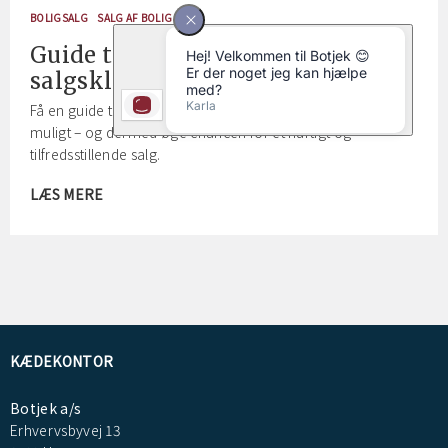
BOLIGSALG
SALG AF BOLIG
Guide til at gøre din bolig
salgsklar
Få en guide til, hvordan du præsenterer din bolig bedst
muligt – og dermed øge chancen for et hurtigt og
tilfredsstillende salg.
LÆS MERE
KÆDEKONTOR
Botjek a/s
Erhvervsbyvej 13