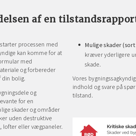
elsen af en tilstandsrappor
, starter processen med
Mulige skader (sor
gkyndige kan komme for at
kræver yderligere u
 formular med
skade.
teriale og forbereder
din bolig.
Vores bygningssagkyndige 
indhold og svare på spør
ygningsdele og
tilstand.
levante for en
lige skader og områder
ker uden destruktive
e, lofter eller vægpaneler.