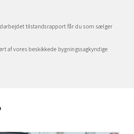
l udarbejdet tilstandsrapport får du som sælger
dført af vores beskikkede bygningssagkyndige
?