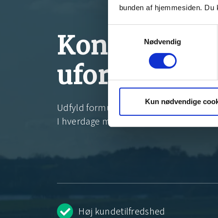
bunden af hjemmesiden. Du k
Samtykkevalg
Kontakt os f
Nødvendig
uforpligtend
Kun nødvendige cook
Udfyld formularen, så kontakter vi dig h
I hverdage mellem kl. 9-15 eller inden f
Høj kundetilfredshed