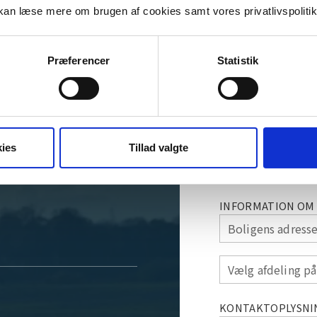
an læse mere om brugen af cookies samt vores privatlivspoliti
Få et ufo
or en
Præferencer
Statistik
indenfor
e snak
Vælg et produkt du vil
Tilstandsrapport
cancel
ies
Tillad valgte
urtigst muligt.
+ Tilføj beskriv
or 24 timer.
INFORMATION OM 
Boligens adress
Vælg afdeling på
KONTAKTOPLYSNI