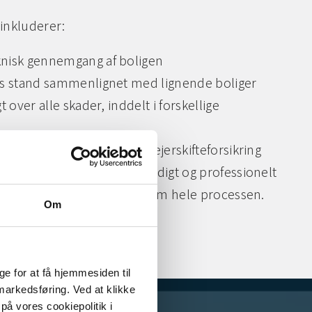
 inkluderer:
knisk gennemgang af boligen
ns stand sammenlignet med lignende boliger
t over alle skader, inddelt i forskellige
an bruges til at tegne en ejerskifteforsikring
ngssagkyndige arbejder uvildigt og professionelt
besvare dine spørgsmål gennem hele processen.
Om
e for at få hjemmesiden til
 markedsføring. Ved at klikke
på vores cookiepolitik i