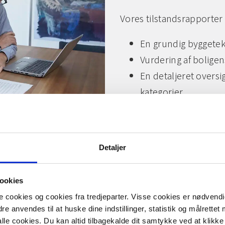
Vores tilstandsrapporter
En grundig byggete
Vurdering af bolige
En detaljeret oversig
kategorier
Dokumentation, der k
Vores erfarne bygni
og står klar til at 
Detaljer
ookies
cookies og cookies fra tredjeparter. Visse cookies er nødvendig
e anvendes til at huske dine indstillinger, statistik og målrettet
le cookies. Du kan altid tilbagekalde dit samtykke ved at klikke 