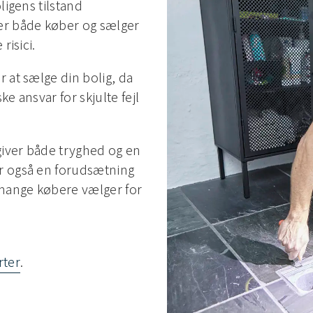
ligens tilstand
ver både køber og sælger
risici.
 at sælge din bolig, da
ke ansvar for skjulte fejl
 giver både tryghed og en
er også en forudsætning
 mange købere vælger for
rter
.