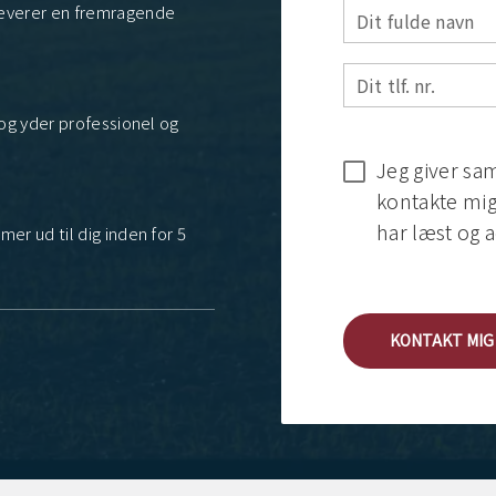
 leverer en fremragende
Dit fulde navn
Dit tlf. nr.
l og yder professionel og
Jeg giver sam
kontakte mig 
har læst og a
mer ud til dig inden for 5
KONTAKT MIG