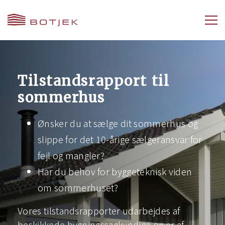
Tilstandsrapport til
sommerhus
Ønsker du at sælge dit sommerhus og
slippe for det 10-årige sælgeransvar for
fejl og mangler?
Har du behov for byggeteknisk viden
om sommerhuset?
Vores tilstandsrapporter udarbejdes af
beskikkede bygningssagkyndige og er af