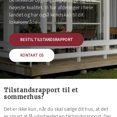
højeste kvalitet. Vi har afdelinger i hele
landet og har også kendskab til dit
lokalområde
BESTIL TILSTANDSRAPPORT
KONTAKT OS
Tilstandsrapport til et
sommerhus?
Det er ikke kun, når du skal sælge dit hus, at det
er smart at få udarbejdet en tilstandsrapport. Der