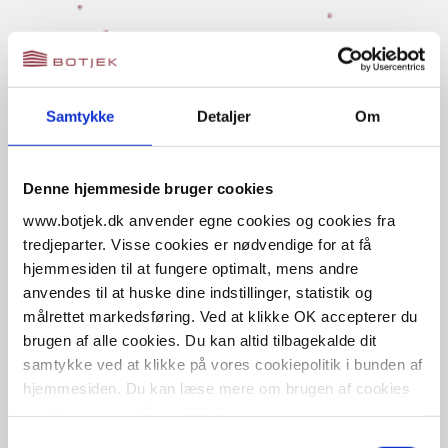
Bestil online eller kontakt os
Samtykke
Detaljer
Om
Udfyld vores kontaktformular, bestil online eller kontakt din
lokale afdeling
Denne hjemmeside bruger cookies
www.botjek.dk anvender egne cookies og cookies fra
tredjeparter. Visse cookies er nødvendige for at få
hjemmesiden til at fungere optimalt, mens andre
anvendes til at huske dine indstillinger, statistik og
målrettet markedsføring. Ved at klikke OK accepterer du
brugen af alle cookies. Du kan altid tilbagekalde dit
samtykke ved at klikke på vores cookiepolitik i bunden af
hjemmesiden. Du kan læse mere om brugen af cookies
samt vores privatlivspolitik
her
.
Samtykkevalg