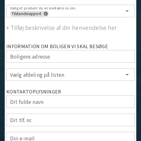
Vælg et produkt du vil kontakte os om
arrow_drop_down
Tilstandsrapport
cancel
+ Tilføj beskrivelse af din henvendelse her
INFORMATION OM BOLIGEN VI SKAL BESØGE
Boligens adresse
Vælg afdeling på listen
arrow_drop_down
KONTAKTOPLYSNINGER
Dit fulde navn
Dit tlf. nr.
Din e-mail