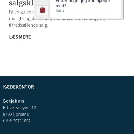
salgsklar
Få en guide til, hvordan du præsenterer din bolig bedst
muligt – og dermed øge chancen for et hurtigt og
tilfredsstillende salg.
LÆS MERE
KÆDEKONTOR
Botjek a/s
Erhvervsbyvej 13
8700 Horsens
CVR: 30711602