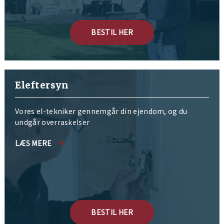
BESTIL HER
Eleftersyn
Vores el-tekniker gennemgår din ejendom, og du
undgår overraskelser
LÆS MERE
BESTIL HER